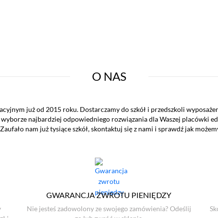
O NAS
acyjnym już od 2015 roku. Dostarczamy do szkół i przedszkoli wyposaże
wyborze najbardziej odpowiedniego rozwiązania dla Waszej placówki ed
Zaufało nam już tysiące szkół, skontaktuj się z nami i sprawdź jak może
GWARANCJA ZWROTU PIENIĘDZY
y
Nie jesteś zadowolony ze swojego zamówienia? Odeślij
Sk