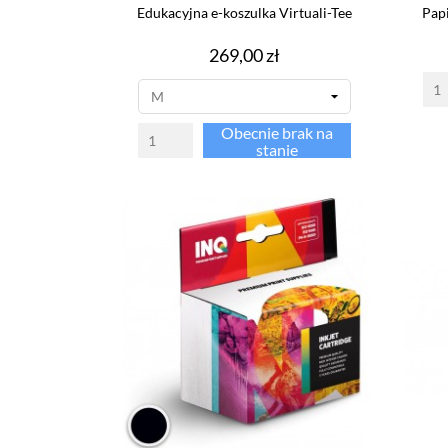
Edukacyjna e-koszulka Virtuali-Tee
Pap
Cena
269,00 zł
Obecnie brak na
stanie