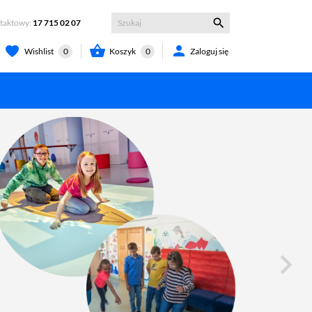

ntaktowy:
17 715 02 07


Koszyk
0
Zaloguj się
Wishlist
0
