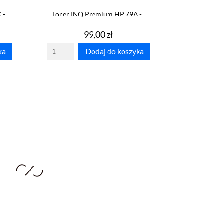
...
Toner INQ Premium HP 79A -...
Cena
99,00 zł
ka
Dodaj do koszyka