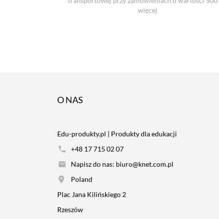
transportowej przy zamówieniach o wartości 500 z
więcej
O NAS
Edu-produkty.pl | Produkty dla edukacji
+48 17 715 02 07
Napisz do nas: biuro@knet.com.pl
Poland
Plac Jana Kilińskiego 2
Rzeszów