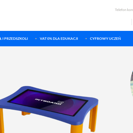
Telefon ko
 I PRZEDSZKOLI
VAT 0% DLA EDUKACJI
CYFROWY UCZEŃ
Magiczny Dywan
Rewolucja w edukacji interaktywnej.
Podłoga interaktywna odmienia oblicze nauki.
Zobacz teraz