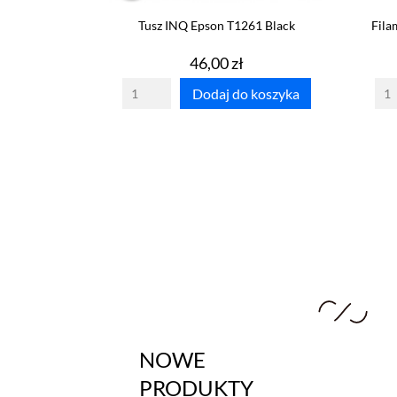
Tusz INQ Epson T1261 Black
Fila
Cena
46,00 zł
Dodaj do koszyka
NOWE
PRODUKTY