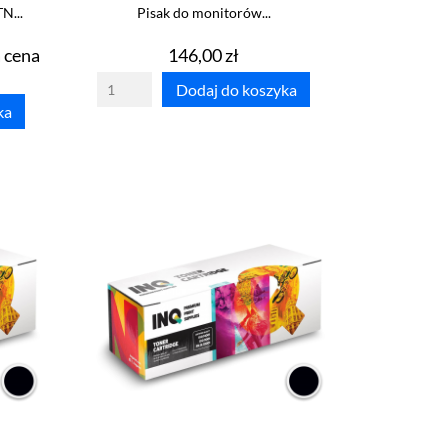
N...
Pisak do monitorów...
Cena
Cena
 cena
146,00 zł
podstawowa
Dodaj do koszyka
ka