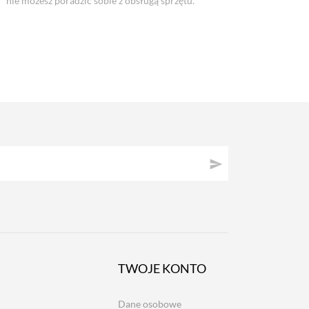
nie możesz poradzić sobie z obsługą sprzętu.

TWOJE KONTO
Dane osobowe