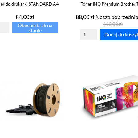
ier do drukarki STANDARD A4
Toner INQ Premium Brother T
Cena
Cena
84,00 zł
88,00 zł
Nasza poprzednia
113,00 zł
Obecnie brak na
stanie
Dodaj do koszy