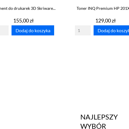
ment do drukarek 3D Skriware...
Toner INQ Premium HP 201X -
Cena
Cena
155,00 zł
129,00 zł
Dodaj do koszyka
Dodaj do koszy
NAJLEPSZY
WYBÓR