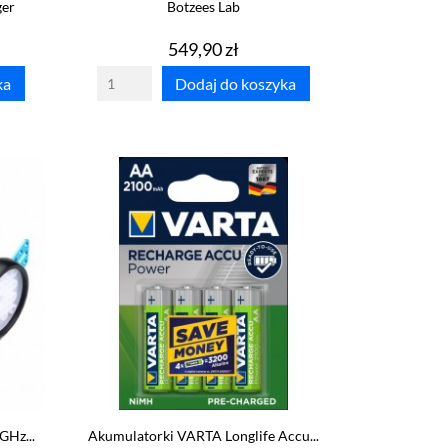
ger
Botzees Lab
Cena
549,90 zł
ka
Dodaj do koszyka
GHz...
Akumulatorki VARTA Longlife Accu...