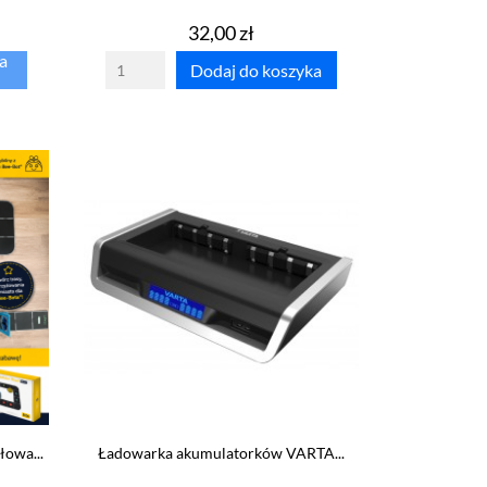
Cena
32,00 zł
a
Dodaj do koszyka
owa...
Ładowarka akumulatorków VARTA...