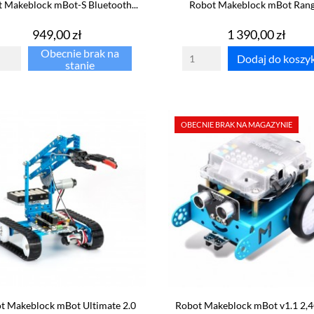
 Makeblock mBot-S Bluetooth...
Robot Makeblock mBot Ran
Cena
Cena
949,00 zł
1 390,00 zł
Obecnie brak na
Dodaj do koszy
stanie
OBECNIE BRAK NA MAGAZYNIE
t Makeblock mBot Ultimate 2.0
Robot Makeblock mBot v1.1 2,4