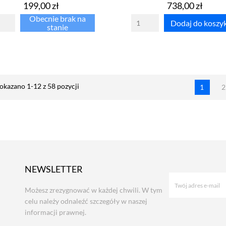
Cena
Cena
199,00 zł
738,00 zł
Obecnie brak na
Dodaj do koszy
stanie
okazano 1-12 z 58 pozycji
1
NEWSLETTER
Możesz zrezygnować w każdej chwili. W tym
celu należy odnaleźć szczegóły w naszej
informacji prawnej.