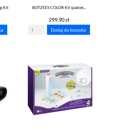
g Kit
BOTZEES COLOR Kit (pakiet...
Cena
299,90 zł
ka
Dodaj do koszyka