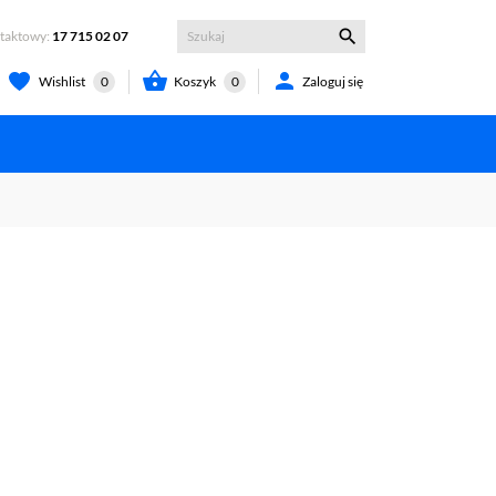

ntaktowy:
17 715 02 07


Koszyk
0
Zaloguj się
Wishlist
0