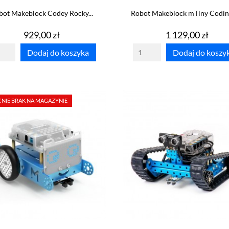
bot Makeblock Codey Rocky...
Robot Makeblock mTiny Codin
Cena
Cena
929,00 zł
1 129,00 zł
Dodaj do koszyka
Dodaj do koszy
NIE BRAK NA MAGAZYNIE