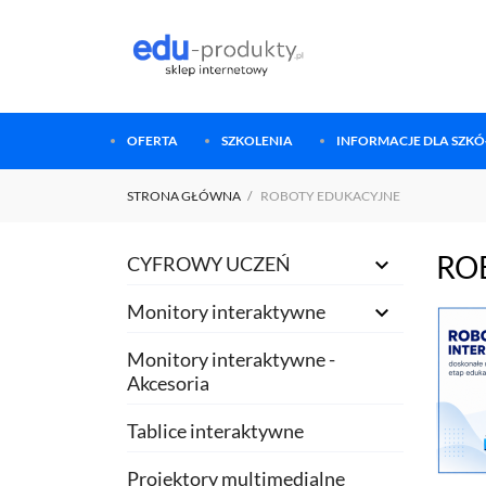
OFERTA
SZKOLENIA
INFORMACJE DLA SZKÓŁ
STRONA GŁÓWNA
ROBOTY EDUKACYJNE
RO
CYFROWY UCZEŃ

Monitory interaktywne

Monitory interaktywne -
Akcesoria
Tablice interaktywne
Projektory multimedialne