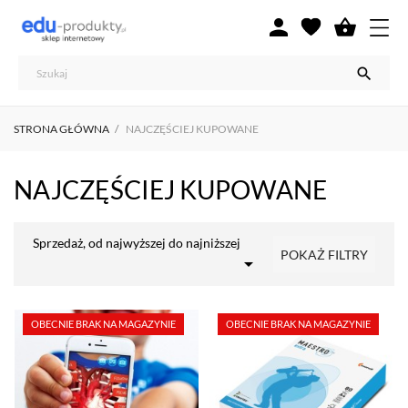



STRONA GŁÓWNA
NAJCZĘŚCIEJ KUPOWANE
NAJCZĘŚCIEJ KUPOWANE
Sprzedaż, od najwyższej do najniższej
POKAŻ FILTRY

OBECNIE BRAK NA MAGAZYNIE
OBECNIE BRAK NA MAGAZYNIE