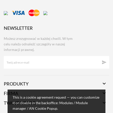
NEWSLETTER
Możesz zrezygnować w każdej chwili. W tym
celu należy odnaleźć szczegóły w naszej
informacji prawnej.


PRODUKTY

FIRMA
This is a cookie agreement request — you can customize

TWOJE KONTO
it or disable in the backoffice: Modules / Module
manager / AN Cookie Popup.