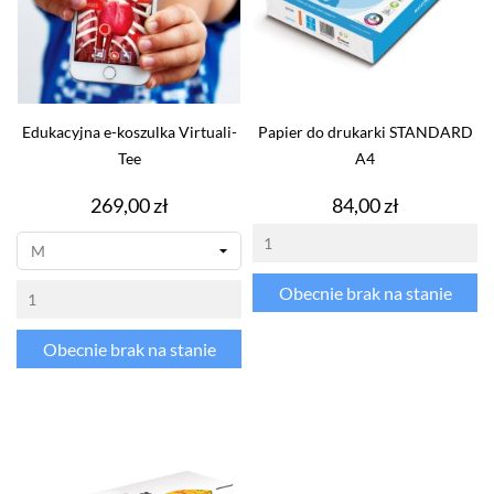
Edukacyjna e-koszulka Virtuali-
Papier do drukarki STANDARD
Tee
A4
Cena
Cena
269,00 zł
84,00 zł
Obecnie brak na stanie
Obecnie brak na stanie