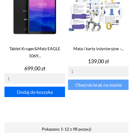
Tablet Kruger&Matz EAGLE
Mata i karty inżynieryjne -...
1069...
Cena
139,00 zł
Cena
699,00 zł
Obecnie brak na stanie
Dodaj do koszyka
Pokazano 1-12 z 98 pozycji