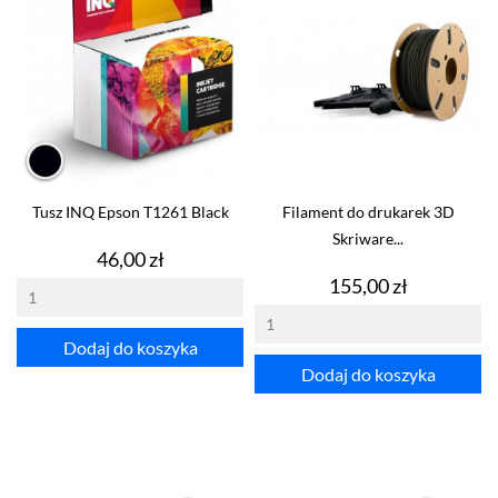
Tusz INQ Epson T1261 Black
Filament do drukarek 3D
Skriware...
Cena
46,00 zł
Cena
155,00 zł
Dodaj do koszyka
Dodaj do koszyka