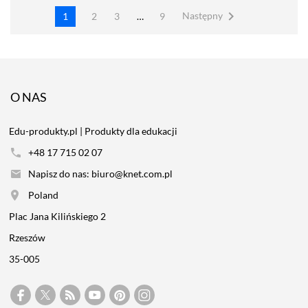

Następny
1
2
3
…
9
O NAS
Edu-produkty.pl | Produkty dla edukacji
+48 17 715 02 07
Napisz do nas: biuro@knet.com.pl
Poland
Plac Jana Kilińskiego 2
Rzeszów
35-005