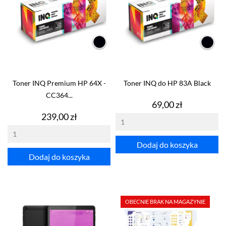
Toner INQ Premium HP 64X -
Toner INQ do HP 83A Black
CC364...
Cena
69,00 zł
Cena
239,00 zł
Dodaj do koszyka
Dodaj do koszyka
OBECNIE BRAK NA MAGAZYNIE