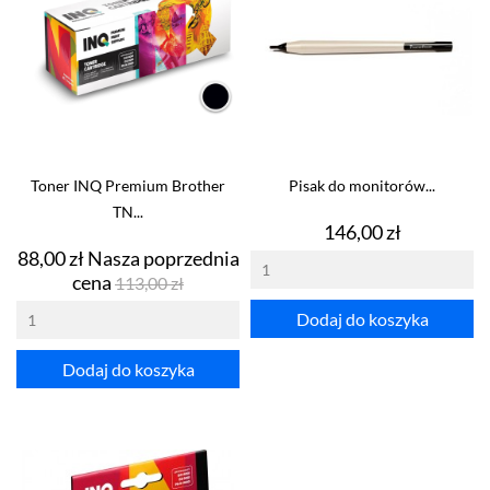
Toner INQ Premium Brother
Pisak do monitorów...
TN...
Cena
146,00 zł
Cena
88,00 zł
Nasza poprzednia
Cena
cena
113,00 zł
podstawowa
Dodaj do koszyka
Dodaj do koszyka