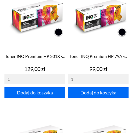
Toner INQ Premium HP 201X -...
Toner INQ Premium HP 79A -...
Cena
Cena
129,00 zł
99,00 zł
Dodaj do koszyka
Dodaj do koszyka