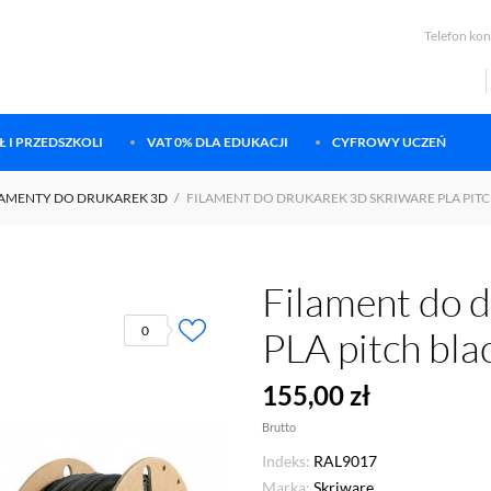
Telefon ko
 I PRZEDSZKOLI
VAT 0% DLA EDUKACJI
CYFROWY UCZEŃ
LAMENTY DO DRUKAREK 3D
FILAMENT DO DRUKAREK 3D SKRIWARE PLA PIT
Filament do 
0
PLA pitch bla
155,00 zł
Brutto
Indeks:
RAL9017
Marka:
Skriware