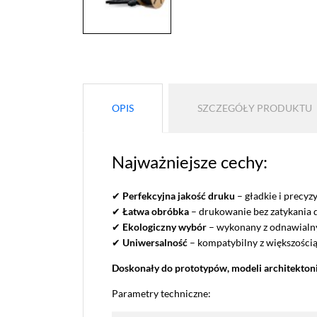
OPIS
SZCZEGÓŁY PRODUKTU
Najważniejsze cechy:
✔
Perfekcyjna jakość druku
– gładkie i precyzy
✔
Łatwa obróbka
– drukowanie bez zatykania d
✔
Ekologiczny wybór
– wykonany z odnawialn
✔
Uniwersalność
– kompatybilny z większości
Doskonały do prototypów, modeli architektoni
Parametry techniczne: