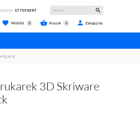

ntaktowy:
17 715 02 07


Koszyk
0
Zaloguj się
Wishlist
0
CH BLACK
drukarek 3D Skriware
ck