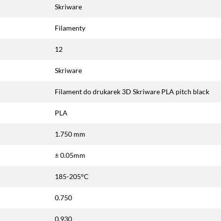
Skriware
Filamenty
12
Skriware
Filament do drukarek 3D Skriware PLA pitch black
PLA
1.750 mm
± 0.05mm
185-205°C
0.750
0.930