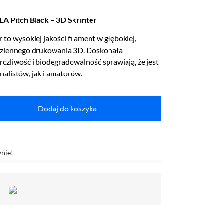
LA Pitch Black – 3D Skrinter
 to wysokiej jakości filament w głębokiej,
odziennego drukowania 3D. Doskonała
czliwość i biodegradowalność sprawiają, że jest
nalistów, jak i amatorów.
Dodaj do koszyka
ynie!