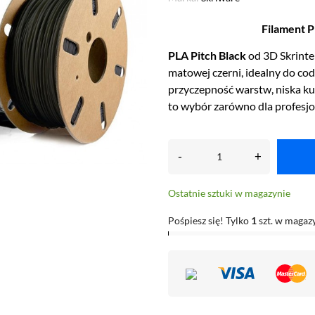
Filament P
PLA Pitch Black
od 3D Skrinter
matowej czerni, idealny do c
przyczepność warstw, niska kur
to wybór zarówno dla profesjo
-
+
Ostatnie sztuki w magazynie
Pośpiesz się! Tylko
1
szt. w magaz