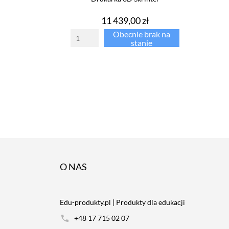
Cena
11 439,00 zł
Obecnie brak na
stanie
O NAS
Edu-produkty.pl | Produkty dla edukacji
+48 17 715 02 07