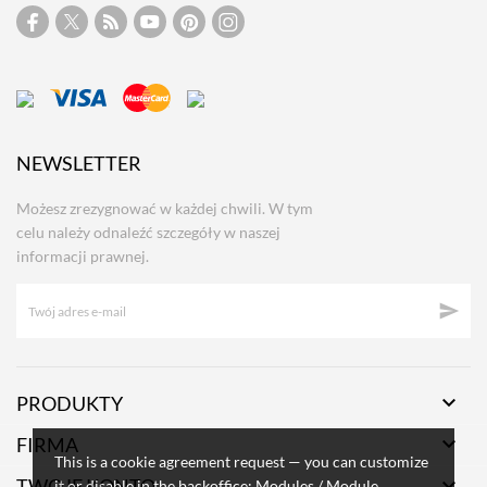
NEWSLETTER
Możesz zrezygnować w każdej chwili. W tym
celu należy odnaleźć szczegóły w naszej
informacji prawnej.


PRODUKTY

FIRMA
This is a cookie agreement request — you can customize

TWOJE KONTO
it or disable in the backoffice: Modules / Module