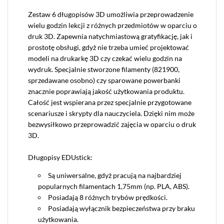
Zestaw 6 długopisów 3D umożliwia przeprowadzenie
wielu godzin lekcji z różnych przedmiotów w oparciu o
druk 3D. Zapewnia natychmiastową gratyfikację, jak i
prostotę obsługi, gdyż nie trzeba umieć projektować
modeli na drukarkę 3D czy czekać wielu godzin na
wydruk. Specjalnie stworzone filamenty (821900,
sprzedawane osobno) czy sparowane powerbanki
znacznie poprawiają jakość użytkowania produktu.
Całość jest wspierana przez specjalnie przygotowane
scenariusze i skrypty dla nauczyciela. Dzięki nim może
bezwysiłkowo przeprowadzić zajęcia w oparciu o druk
3D.
Długopisy EDUstick:
Są uniwersalne, gdyż pracują na najbardziej
popularnych filamentach 1,75mm (np. PLA, ABS).
Posiadają 8 różnych trybów prędkości.
Posiadają wyłącznik bezpieczeństwa przy braku
użytkowania.