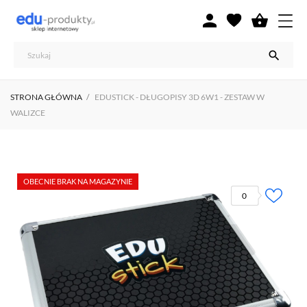



STRONA GŁÓWNA
EDUSTICK - DŁUGOPISY 3D 6W1 - ZESTAW W
WALIZCE
OBECNIE BRAK NA MAGAZYNIE
0