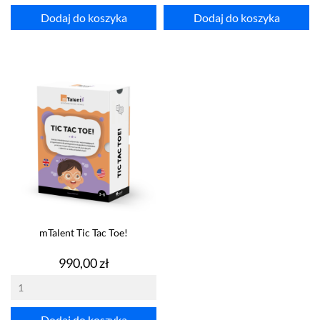
Dodaj do koszyka
Dodaj do koszyka
mTalent Tic Tac Toe!
Cena
990,00 zł
Dodaj do koszyka