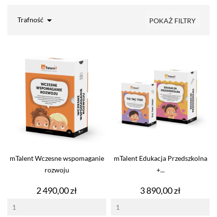

Trafność
POKAŻ FILTRY
mTalent Wczesne wspomaganie
mTalent Edukacja Przedszkolna
rozwoju
+...
Cena
Cena
2 490,00 zł
3 890,00 zł