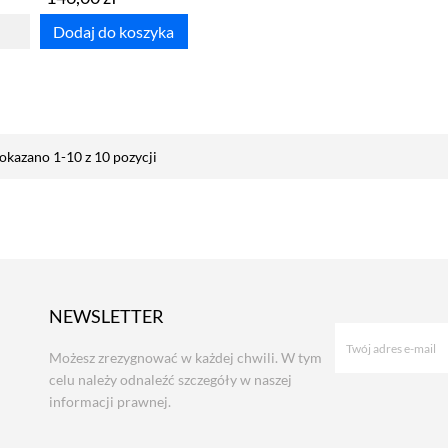
Dodaj do koszyka
okazano 1-10 z 10 pozycji
NEWSLETTER
Możesz zrezygnować w każdej chwili. W tym
celu należy odnaleźć szczegóły w naszej
informacji prawnej.