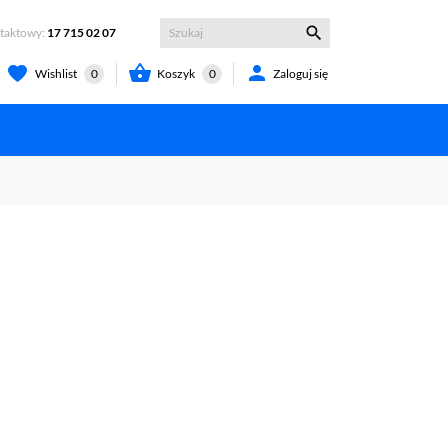

ntaktowy:
17 715 02 07


Koszyk
0
Zaloguj się
Wishlist
0