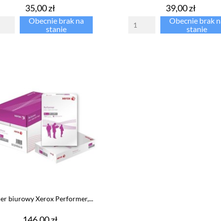
Cena
Cena
35,00 zł
39,00 zł
Obecnie brak na
Obecnie brak n
stanie
stanie
er biurowy Xerox Performer,...
Cena
146,00 zł