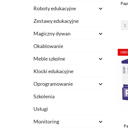
Pap
Roboty edukacyjne

Zestawy edukacyjne
Magiczny dywan

Okablowanie
OBEC
Meble szkolne

Klocki edukacyjne
Oprogramowanie

Szkolenia
Usługi
Monitoring

Pa