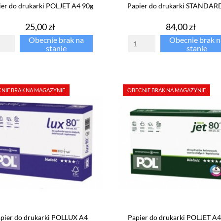
ier do drukarki POLJET A4 90g
Papier do drukarki STANDAR
Cena
Cena
25,00 zł
84,00 zł
Obecnie brak na
Obecnie brak n
stanie
stanie
NIE BRAK NA MAGAZYNIE
OBECNIE BRAK NA MAGAZYNIE
pier do drukarki POLLUX A4
Papier do drukarki POLJET A4