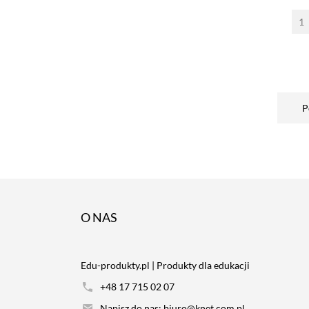
P
O NAS
Edu-produkty.pl | Produkty dla edukacji
+48 17 715 02 07
Napisz do nas: biuro@knet.com.pl