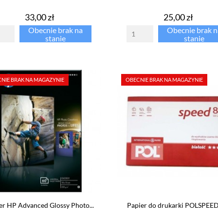
Cena
Cena
33,00 zł
25,00 zł
Obecnie brak na
Obecnie brak n
stanie
stanie
NIE BRAK NA MAGAZYNIE
OBECNIE BRAK NA MAGAZYNIE
er HP Advanced Glossy Photo...
Papier do drukarki POLSPEE