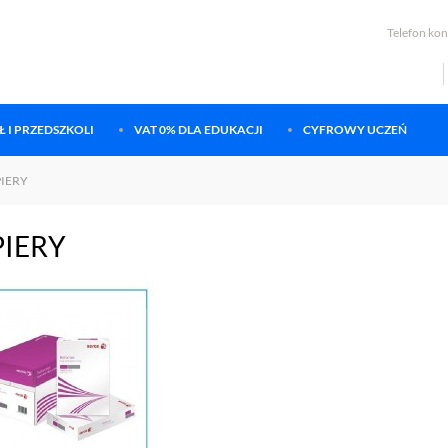
Telefon ko
 I PRZEDSZKOLI
VAT 0% DLA EDUKACJI
CYFROWY UCZEŃ
PIERY
PIERY