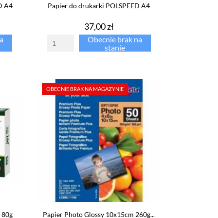
D A4
Papier do drukarki POLSPEED A4
Cena
37,00 zł
a
Obecnie brak na
stanie
OBECNIE BRAK NA MAGAZYNIE
 80g
Papier Photo Glossy 10x15cm 260g...