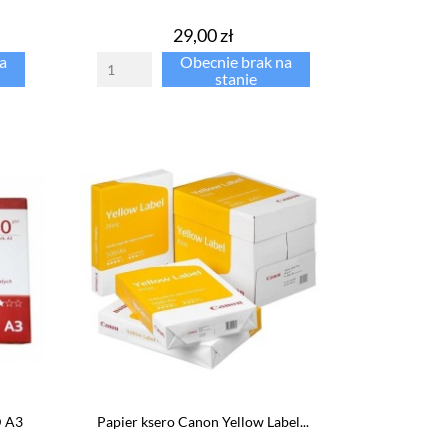
Cena
29,00 zł
a
Obecnie brak na
stanie
D A3
Papier ksero Canon Yellow Label...