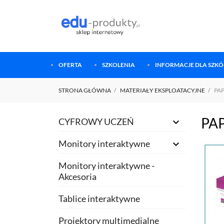
OFERTA
SZKOLENIA
INFORMACJE DLA SZKÓŁ
STRONA GŁÓWNA
MATERIAŁY EKSPLOATACYJNE
PA
PA
CYFROWY UCZEŃ

Monitory interaktywne

Monitory interaktywne -
Akcesoria
Tablice interaktywne
Projektory multimedialne