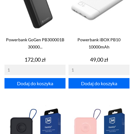
Powerbank GoGen PB300001B
Powerbank iBOX PB10
30000...
10000mAh
Cena
Cena
172,00 zł
49,00 zł
Dodaj do koszyka
Dodaj do koszyka