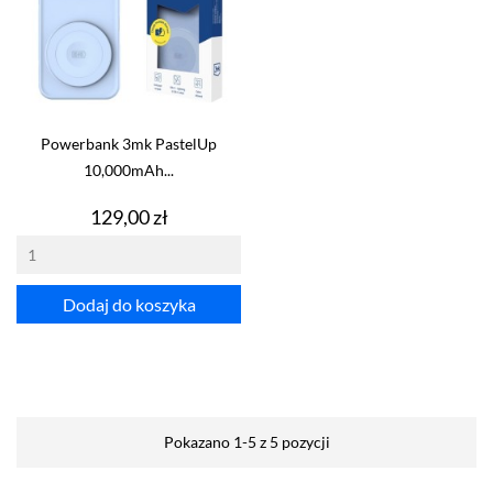
Powerbank 3mk PastelUp
10,000mAh...
Cena
129,00 zł
Dodaj do koszyka
Pokazano 1-5 z 5 pozycji