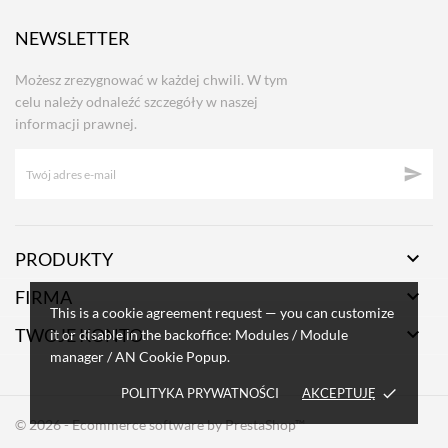
NEWSLETTER
Możesz zrezygnować w każdej chwili. W tym
celu należy odnaleźć szczegóły w naszej
informacji prawnej.


PRODUKTY

FIRMA
This is a cookie agreement request — you can customize

TWOJE KONTO
it or disable in the backoffice: Modules / Module
manager / AN Cookie Popup.
POLITYKA PRYWATNOŚCI
AKCEPTUJĘ
done
© 2026 - Ecommerce software by PrestaShop™