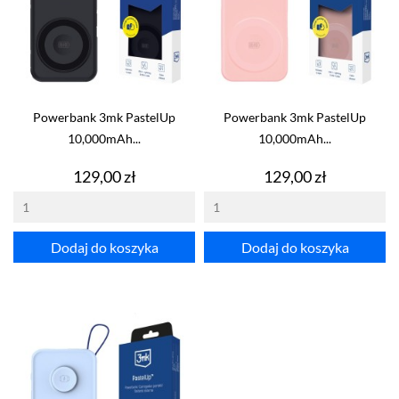
Powerbank 3mk PastelUp
Powerbank 3mk PastelUp
10,000mAh...
10,000mAh...
Cena
Cena
129,00 zł
129,00 zł
Dodaj do koszyka
Dodaj do koszyka