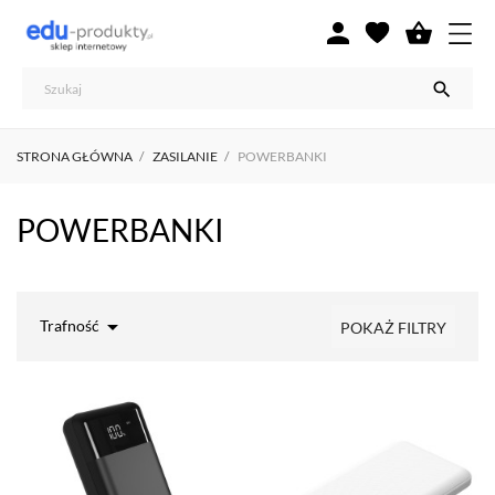



STRONA GŁÓWNA
ZASILANIE
POWERBANKI
POWERBANKI

Trafność
POKAŻ FILTRY