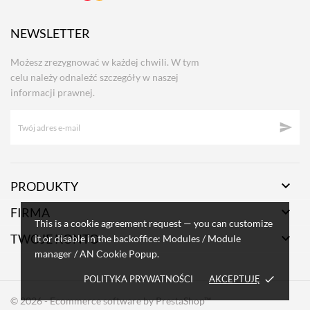
NEWSLETTER
Możesz zrezygnować w każdej chwili. W tym
celu należy odnaleźć szczegóły w naszej
informacji prawnej.


PRODUKTY

FIRMA
This is a cookie agreement request — you can customize

TWOJE KONTO
it or disable in the backoffice: Modules / Module
manager / AN Cookie Popup.
POLITYKA PRYWATNOŚCI
AKCEPTUJĘ
done
© 2026 - Ecommerce software by PrestaShop™